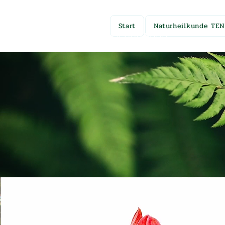
Start
Naturheilkunde TE
Ariane Spahija-Schürmann