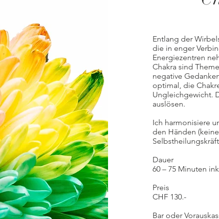
Entlang der Wirbel
die in enger Verbi
Energiezentren ne
Chakra sind Theme
negative Gedanken 
optimal, die Chakr
Ungleichgewicht. 
auslösen.
Ich harmonisiere u
den Händen (keine 
Selbstheilungskrä
Dauer
60 – 75 Minuten in
Preis
CHF 130.-
Bar oder Vorauska