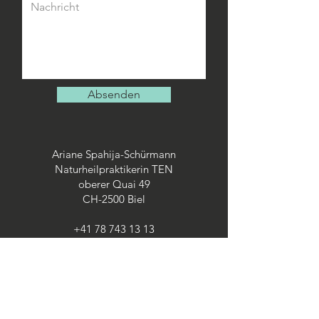
Absenden
Ariane Spahija-Schürmann
Naturheilpraktikerin TEN
oberer Quai 49
CH-2500 Biel
+41 78 743 13 13
naturheilpraxis(at)ariane-spahija.ch